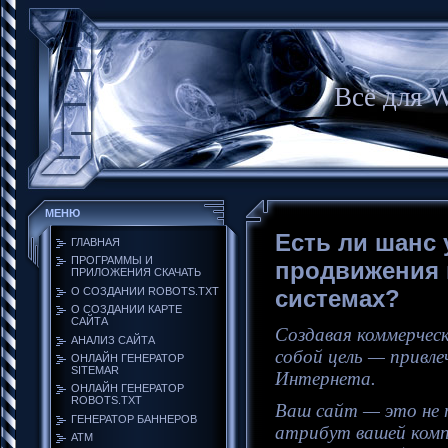
Всё для 
МЕНЮ
Есть ли шанс 
ГЛАВНАЯ
ПРОГРАММЫ И
продвижения 
ПРИЛОЖЕНИЯ СКАЧАТЬ
О СОЗДАНИИ ROBOTS.TXT
системах?
О СОЗДАНИИ КАРТЕ
САЙТА
Создавая коммерчес
АНАЛИЗ САЙТА
собой цель — привле
ОНЛАЙН ГЕНЕРАТОР
SITEMAR
Интернета.
ОНЛАЙН ГЕНЕРАТОР
ROBOTS.TXT
Ваш сайт — это не 
ГЕНЕРАТОР БАННЕРОВ
атрибут вашей комп
АТМ